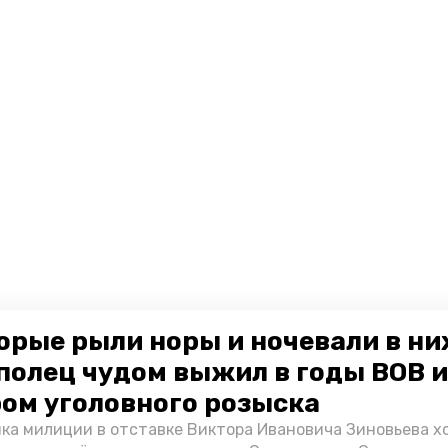
орые рыли норы и ночевали в ни
полец чудом выжил в годы ВОВ и
ом уголовного розыска
ка милиции в отставке Виктора Ивановича Зиновьева х