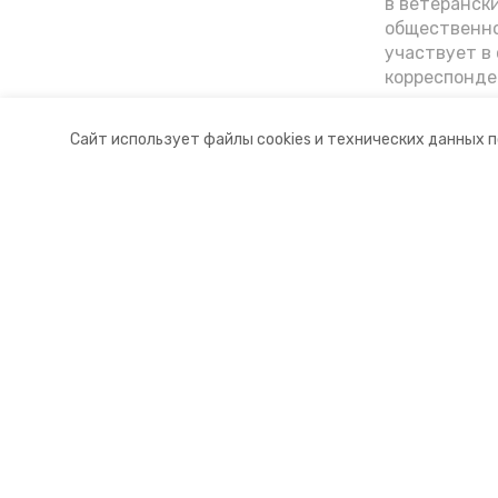
в ветеранск
общественно
участвует в 
корреспонде
ветеран расс
«богатыре» 
Сайт использует файлы cookies и технических данных 
Ставрополье
Разделы
О комп
Новости
Докуме
Статьи
Контакт
© 2015 — 2025 «Петровский инфо
16+
Учредитель ГАУ СК «Ставропольское краевое информац
Главный редактор Тимченко М.П.
+7 (86-52) 33-51-05