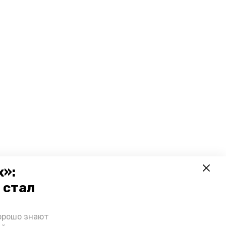
х»:
 стал
орошо знают