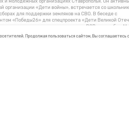
их и молодёжных организациях Ставрополья. Он активн
й организации «Дети войны», встречается со школьник
сборах для поддержки земляков на СВО. В беседе с
нтом «Победы26» для спецпроекта «Дети Великой Оте
казал о зверствах оккупантов в годы ВОВ, о службе в Мо
Фиделе Кастро и шпионе Пеньковском, о борьбе с крими
посетителей.
Продолжая пользоваться сайтом, Вы соглашаетесь 
.
ании
Мы в соцсетях
нты
ная информация
рмационный портал»
ионное агентство»