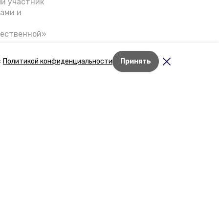
ый участник
ами и
чественной»
скве,
налом на
с
Политикой конфиденциальности
Принять