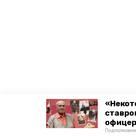
«Некот
ставро
офицер
Подполковни